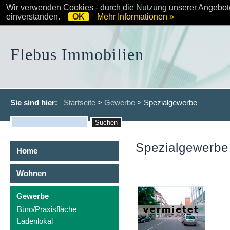
Wir verwenden Cookies - durch die Nutzung unserer Angebote
einverstanden.
OK
Mehr Informationen »
Flebus Immobilien
Sie sind hier:
Startseite
>
Gewerbe
> Spezialgewerbe
Spezialgewerbe
Home
Wohnen
Gewerbe
Büro/Praxisfläche
Ladenlokal